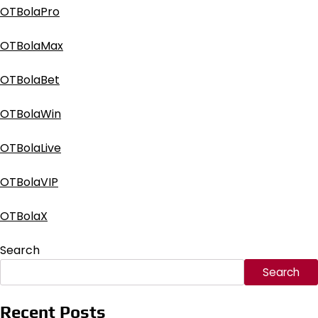
OTBolaPro
OTBolaMax
OTBolaBet
OTBolaWin
OTBolaLive
OTBolaVIP
OTBolaX
Search
Search
Recent Posts