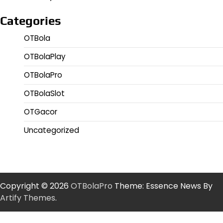
Categories
OTBola
OTBolaPlay
OTBolaPro
OTBolaSlot
OTGacor
Uncategorized
Copyright © 2026
OTBolaPro
Theme: Essence News By
Artify Themes
.