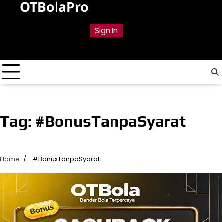
OTBolaPro
Skip
to
Situs Judi Slot
content
Sign In
Online, Casino &
Taruhan Bola
Terbaik 2026
Tag:
#BonusTanpaSyarat
Home
#BonusTanpaSyarat