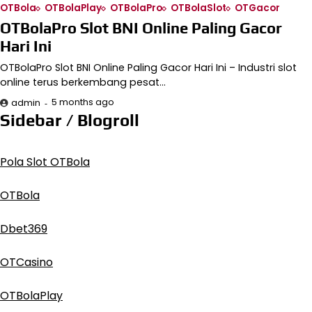
OTBola
OTBolaPlay
OTBolaPro
OTBolaSlot
OTGacor
OTBolaPro Slot BNI Online Paling Gacor
Hari Ini
OTBolaPro Slot BNI Online Paling Gacor Hari Ini – Industri slot
online terus berkembang pesat…
5 months ago
admin
Sidebar / Blogroll
Pola Slot OTBola
OTBola
Dbet369
OTCasino
OTBolaPlay