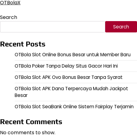
OTBolaX
Search
Search
Recent Posts
OTBola Slot Online Bonus Besar untuk Member Baru
OTBola Poker Tanpa Delay Situs Gacor Hari Ini
OTBola Slot APK Ovo Bonus Besar Tanpa Syarat
OTBola Slot APK Dana Terpercaya Mudah Jackpot
Besar
OTBola Slot SeaBank Online Sistem Fairplay Terjamin
Recent Comments
No comments to show.