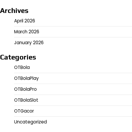
Archives
April 2026
March 2026
January 2026
Categories
OTBola
OTBolaPlay
OTBolaPro
OTBolaSlot
OTGacor
Uncategorized