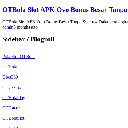
OTBola Slot APK Ovo Bonus Besar Tanpa
OTBola Slot APK Ovo Bonus Besar Tanpa Syarat – Dalam era digi
admin
3 months ago
Sidebar / Blogroll
Pola Slot OTBola
OTBola
Dbet369
OTCasino
OTBolaPlay
OTGacor
OTBolaSlot