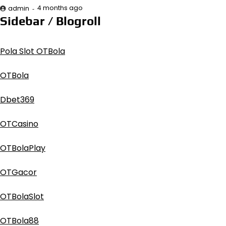
4 months ago
admin
Sidebar / Blogroll
Pola Slot OTBola
OTBola
Dbet369
OTCasino
OTBolaPlay
OTGacor
OTBolaSlot
OTBola88