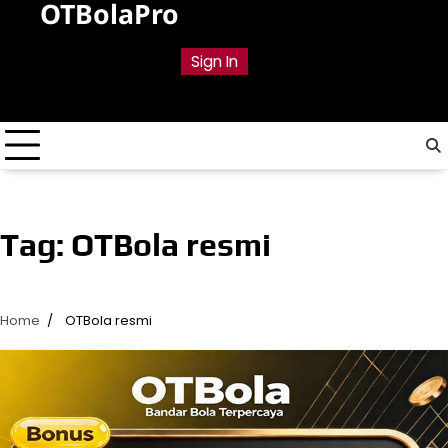
OTBolaPro
Skip
to
Situs Judi Slot
content
Sign In
Online, Casino &
Taruhan Bola
Terbaik 2026
Tag:
OTBola resmi
Home
OTBola resmi