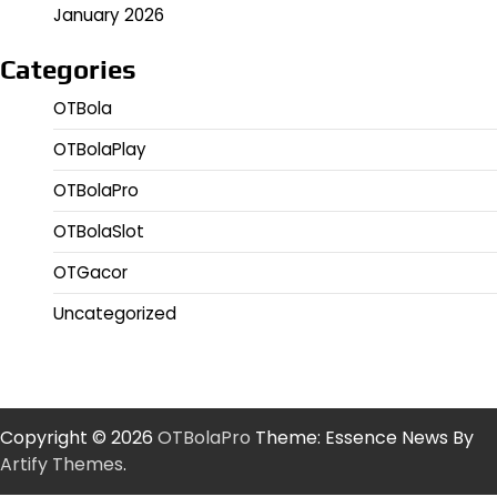
January 2026
Categories
OTBola
OTBolaPlay
OTBolaPro
OTBolaSlot
OTGacor
Uncategorized
Copyright © 2026
OTBolaPro
Theme: Essence News By
Artify Themes
.