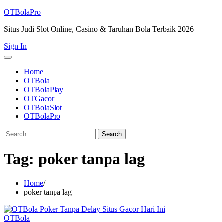
Skip
OTBolaPro
to
Situs Judi Slot Online, Casino & Taruhan Bola Terbaik 2026
content
Sign In
Home
OTBola
OTBolaPlay
OTGacor
OTBolaSlot
OTBolaPro
Search
for:
Tag:
poker tanpa lag
Home
poker tanpa lag
OTBola