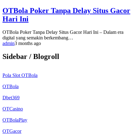
OTBola Poker Tanpa Delay Situs Gacor
Hari Ini
OTBola Poker Tanpa Delay Situs Gacor Hari Ini – Dalam era
digital yang semakin berkembang…
admin
3 months ago
Sidebar / Blogroll
Pola Slot OTBola
OTBola
Dbet369
OTCasino
OTBolaPlay
OTGacor