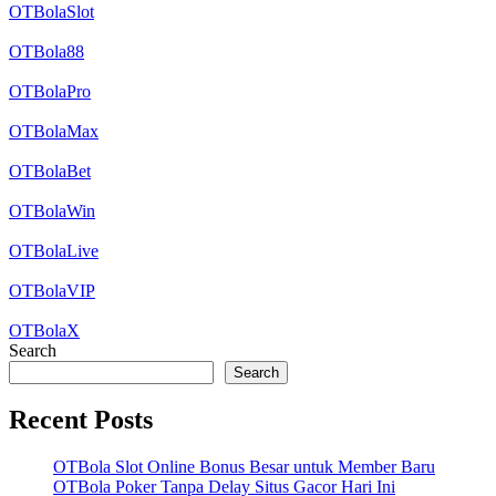
OTBolaSlot
OTBola88
OTBolaPro
OTBolaMax
OTBolaBet
OTBolaWin
OTBolaLive
OTBolaVIP
OTBolaX
Search
Search
Recent Posts
OTBola Slot Online Bonus Besar untuk Member Baru
OTBola Poker Tanpa Delay Situs Gacor Hari Ini