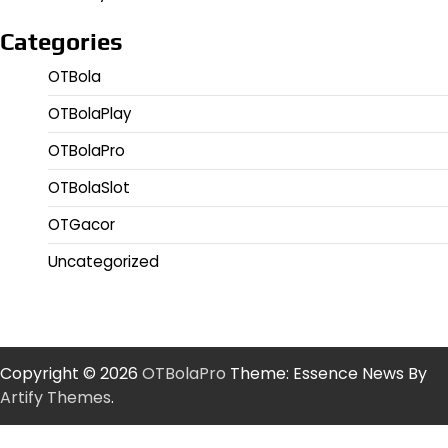
Categories
OTBola
OTBolaPlay
OTBolaPro
OTBolaSlot
OTGacor
Uncategorized
Copyright © 2026
OTBolaPro
Theme: Essence News By
Artify Themes
.