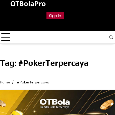
OTBolaPro
Skip
to
Situs Judi Slot
content
Sign In
Online, Casino &
Taruhan Bola
Terbaik 2026
Tag:
#PokerTerpercaya
Home
#PokerTerpercaya