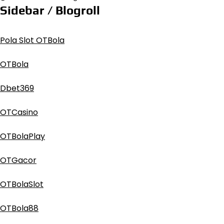
Sidebar / Blogroll
Pola Slot OTBola
OTBola
Dbet369
OTCasino
OTBolaPlay
OTGacor
OTBolaSlot
OTBola88