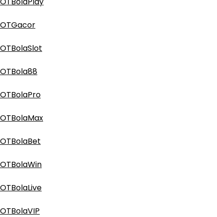
OTBolaPlay
OTGacor
OTBolaSlot
OTBola88
OTBolaPro
OTBolaMax
OTBolaBet
OTBolaWin
OTBolaLive
OTBolaVIP