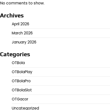
No comments to show.
Archives
April 2026
March 2026
January 2026
Categories
OTBola
OTBolaPlay
OTBolaPro
OTBolaSlot
OTGacor
Uncategorized