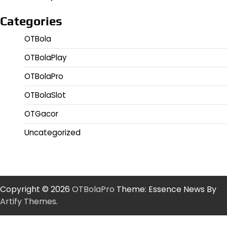
Categories
OTBola
OTBolaPlay
OTBolaPro
OTBolaSlot
OTGacor
Uncategorized
Copyright © 2026
OTBolaPro
Theme: Essence News By
Artify Themes
.