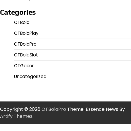
Categories
OTBola
OTBolaPlay
OTBolaPro
OTBolaSlot
OTGacor
Uncategorized
Copyright © 2026
OTBolaPro
Theme: Essence News By
Artify Themes
.