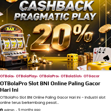
OTBola
OTBolaPlay
OTBolaPro
OTBolaSlot
OTGacor
OTBolaPro Slot BNI Online Paling Gacor
Hari Ini
OTBolaPro Slot BNI Online Paling Gacor Hari Ini – Industri slot
online terus berkembang pesat…
5 months ago
admin