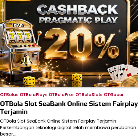
OTBola
OTBolaPlay
OTBolaPro
OTBolaSlot
OTGacor
OTBola Slot SeaBank Online Sistem Fairplay
Terjamin
OTBola Slot SeaBank Online Sistem Fairplay Terjamin –
Perkembangan teknologi digital telah membawa perubahan
besar…