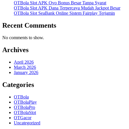
OTBola Slot APK Ovo Bonus Besar Tanpa Syarat
OTBola Slot APK Dana Terpercaya Mudah Jackpot Besar
OTBola Slot SeaBank Online Sistem Fairplay Terjamin
Recent Comments
No comments to show.
Archives
April 2026
March 2026
January 2026
Categories
OTBola
OTBolaPlay
OTBolaPro
OTBolaSlot
OTGacor
Uncategorized