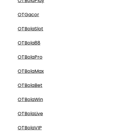
OTBolaPlay
OTGacor
OTBolaSlot
OTBola88
OTBolaPro
OTBolaMax
OTBolaBet
OTBolaWin
OTBolaLive
OTBolaVIP