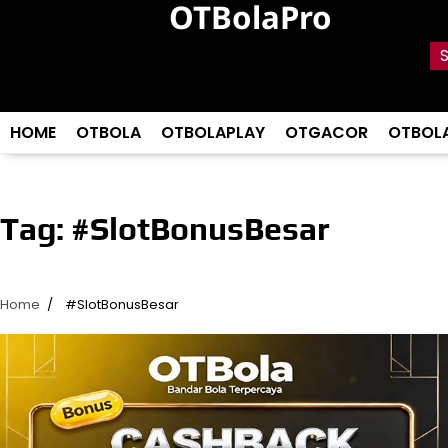
OTBolaPro
Skip
to
Situs Judi Slot Online,
S
content
Casino & Taruhan
Bola Terbaik 2026
HOME
OTBOLA
OTBOLAPLAY
OTGACOR
OTBOL
Tag:
#SlotBonusBesar
Home
#SlotBonusBesar