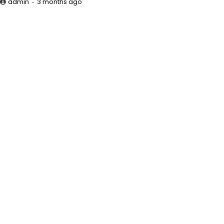
3 months ago
admin