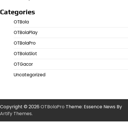
Categories
OTBola
OTBolaPlay
OTBolaPro
OTBolaSlot
OTGacor
Uncategorized
Copyright © 2026
OTBolaPro
Theme: Essence News By
Artify Themes
.