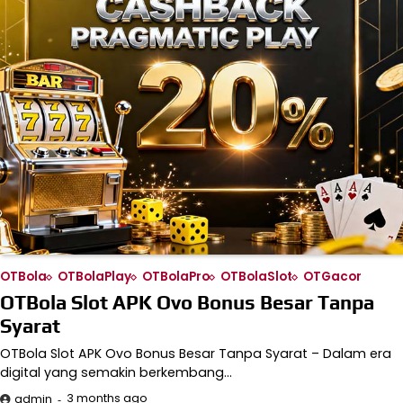
OTBola
OTBolaPlay
OTBolaPro
OTBolaSlot
OTGacor
OTBola Slot APK Ovo Bonus Besar Tanpa
Syarat
OTBola Slot APK Ovo Bonus Besar Tanpa Syarat – Dalam era
digital yang semakin berkembang…
3 months ago
admin