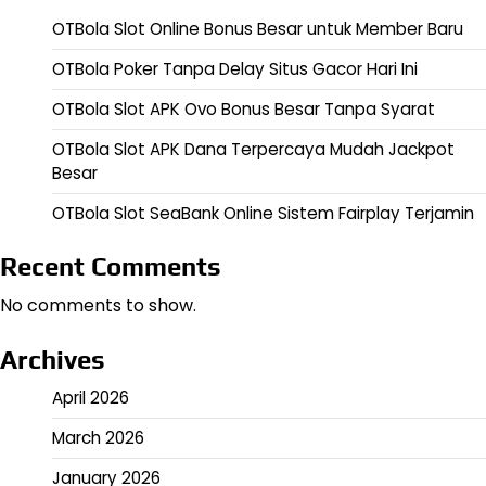
OTBola Slot Online Bonus Besar untuk Member Baru
OTBola Poker Tanpa Delay Situs Gacor Hari Ini
OTBola Slot APK Ovo Bonus Besar Tanpa Syarat
OTBola Slot APK Dana Terpercaya Mudah Jackpot
Besar
OTBola Slot SeaBank Online Sistem Fairplay Terjamin
Recent Comments
No comments to show.
Archives
April 2026
March 2026
January 2026