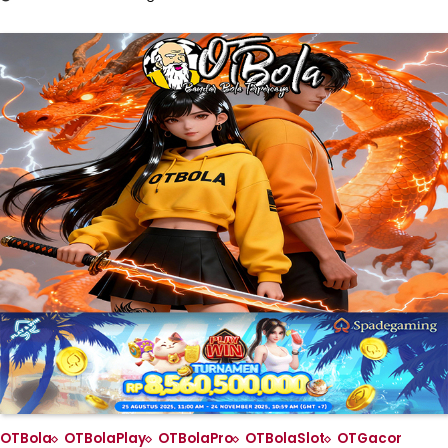
OTBola
OTBolaPlay
OTBolaPro
OTBolaSlot
OTGacor