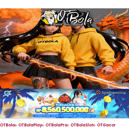
OTBola
OTBolaPlay
OTBolaPro
OTBolaSlot
OTGacor