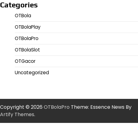
Categories
OTBola
OTBolaPlay
OTBolaPro
OTBolaSlot
OTGacor
Uncategorized
Copyright © 2026
OTBolaPro
Theme: Essence News By
Artify Themes
.