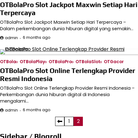
OTBolaPro Slot Jackpot Maxwin Setiap Hari
Terpercaya
OTBolaPro Slot Jackpot Maxwin Setiap Hari Terpercaya –
Dalam perkembangan dunia hiburan digital yang semakin…
6 months ago
admin
OTBola
OTBolaPlay
OTBolaPro
OTBolaSlot
OTGacor
OTBolaPro Slot Online Terlengkap Provider
Resmi Indonesia
OTBolaPro Slot Online Terlengkap Provider Resmi Indonesia –
Perkembangan dunia hiburan digital di Indonesia
mengalami…
6 months ago
admin
Posts
1
2
pagination
Sidebar / Blogroll