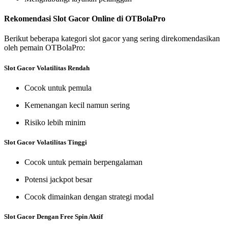
Rekomendasi Slot Gacor Online di OTBolaPro
Berikut beberapa kategori slot gacor yang sering direkomendasikan
oleh pemain OTBolaPro:
Slot Gacor Volatilitas Rendah
Cocok untuk pemula
Kemenangan kecil namun sering
Risiko lebih minim
Slot Gacor Volatilitas Tinggi
Cocok untuk pemain berpengalaman
Potensi jackpot besar
Cocok dimainkan dengan strategi modal
Slot Gacor Dengan Free Spin Aktif