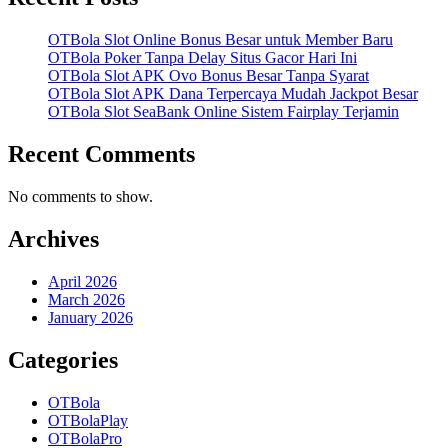
OTBola Slot Online Bonus Besar untuk Member Baru
OTBola Poker Tanpa Delay Situs Gacor Hari Ini
OTBola Slot APK Ovo Bonus Besar Tanpa Syarat
OTBola Slot APK Dana Terpercaya Mudah Jackpot Besar
OTBola Slot SeaBank Online Sistem Fairplay Terjamin
Recent Comments
No comments to show.
Archives
April 2026
March 2026
January 2026
Categories
OTBola
OTBolaPlay
OTBolaPro