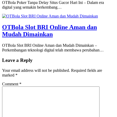
OTBola Poker Tanpa Delay Situs Gacor Hari Ini – Dalam era
digital yang semakin berkembang…
OTBola Slot BRI Online Aman dan
Mudah Dimainkan
OTBola Slot BRI Online Aman dan Mudah Dimainkan –
Perkembangan teknologi digital telah membawa perubahan…
Leave a Reply
Your email address will not be published.
Required fields are
marked
*
Comment
*