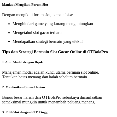
Manfaat Mengikuti Forum Slot
Dengan mengikuti forum slot, pemain bisa:
Menghindari game yang kurang menguntungkan
Mengetahui slot gacor terbaru
Mendapatkan strategi bermain yang efektif
Tips dan Strategi Bermain Slot Gacor Online di OTBolaPro
1. Atur Modal dengan Bijak
Manajemen modal adalah kunci utama bermain slot online.
Tentukan batas menang dan kalah sebelum bermain.
2. Manfaatkan Bonus Harian
Bonus besar harian dari OTBolaPro sebaiknya dimanfaatkan
semaksimal mungkin untuk menambah peluang menang.
3. Pilih Slot dengan RTP Tinggi