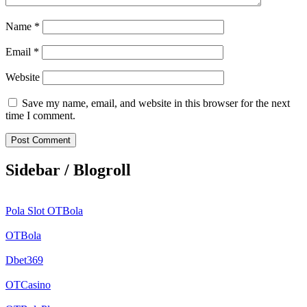
Name
*
Email
*
Website
Save my name, email, and website in this browser for the next
time I comment.
Sidebar / Blogroll
Pola Slot OTBola
OTBola
Dbet369
OTCasino