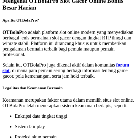
Mengenal
OTBolaPro Slot Gacor Online Bonus
Besar Harian
Apa Itu OTBolaPro?
OTBolaPro
adalah platform slot online modern yang menyediakan
berbagai jenis permainan slot gacor dengan tingkat RTP tinggi dan
winrate stabil. Platform ini dirancang khusus untuk memberikan
pengalaman bermain terbaik bagi pemula maupun pemain
profesional.
Selain itu, OTBolaPro juga dikenal aktif dalam komunitas
forum
slot
, di mana para pemain sering berbagi informasi tentang game
gacor, pola kemenangan, serta jam hoki terbaik.
Legalitas dan Keamanan Bermain
Keamanan merupakan faktor utama dalam memilih situs slot online.
OTBolaPro telah menerapkan sistem keamanan berlapis, seperti:
Enkripsi data tingkat tinggi
Sistem fair play
Proteksi akun pemain