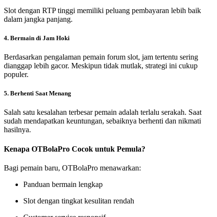
Slot dengan RTP tinggi memiliki peluang pembayaran lebih baik
dalam jangka panjang.
4. Bermain di Jam Hoki
Berdasarkan pengalaman pemain forum slot, jam tertentu sering
dianggap lebih gacor. Meskipun tidak mutlak, strategi ini cukup
populer.
5. Berhenti Saat Menang
Salah satu kesalahan terbesar pemain adalah terlalu serakah. Saat
sudah mendapatkan keuntungan, sebaiknya berhenti dan nikmati
hasilnya.
Kenapa OTBolaPro Cocok untuk Pemula?
Bagi pemain baru, OTBolaPro menawarkan:
Panduan bermain lengkap
Slot dengan tingkat kesulitan rendah