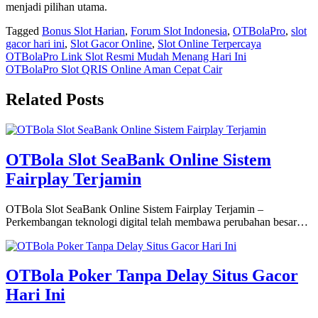
menjadi pilihan utama.
Tagged
Bonus Slot Harian
,
Forum Slot Indonesia
,
OTBolaPro
,
slot
gacor hari ini
,
Slot Gacor Online
,
Slot Online Terpercaya
Post
OTBolaPro Link Slot Resmi Mudah Menang Hari Ini
OTBolaPro Slot QRIS Online Aman Cepat Cair
navigation
Related Posts
OTBola Slot SeaBank Online Sistem
Fairplay Terjamin
OTBola Slot SeaBank Online Sistem Fairplay Terjamin –
Perkembangan teknologi digital telah membawa perubahan besar…
OTBola Poker Tanpa Delay Situs Gacor
Hari Ini