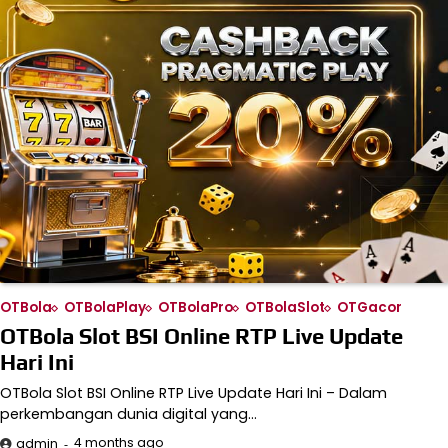
OTBola
OTBolaPlay
OTBolaPro
OTBolaSlot
OTGacor
OTBola Slot BSI Online RTP Live Update
Hari Ini
OTBola Slot BSI Online RTP Live Update Hari Ini – Dalam
perkembangan dunia digital yang…
4 months ago
admin