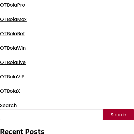
OTBolaPro
OTBolaMax
OTBolaBet
OTBolaWin
OTBolaLive
OTBolaVIP
OTBolaX
Search
Search
Recent Posts