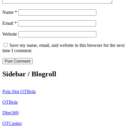
Name
*
Email
*
Website
Save my name, email, and website in this browser for the next
time I comment.
Sidebar / Blogroll
Pola Slot OTBola
OTBola
Dbet369
OTCasino