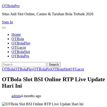
Skip
OTBolaPro
to
Situs Judi Slot Online, Casino & Taruhan Bola Terbaik 2026
content
Sign In
Home
OTBola
OTBolaPlay
OTGacor
OTBolaSlot
OTBolaPro
Search
for:
OTBola
OTBolaPlay
OTBolaPro
OTBolaSlot
OTGacor
OTBola Slot BSI Online RTP Live Update
Hari Ini
admin
4 months ago