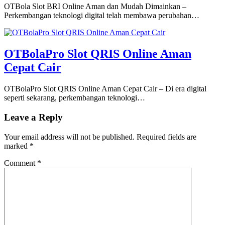
OTBola Slot BRI Online Aman dan Mudah Dimainkan –
Perkembangan teknologi digital telah membawa perubahan…
OTBolaPro Slot QRIS Online Aman
Cepat Cair
OTBolaPro Slot QRIS Online Aman Cepat Cair – Di era digital
seperti sekarang, perkembangan teknologi…
Leave a Reply
Your email address will not be published.
Required fields are
marked
*
Comment
*