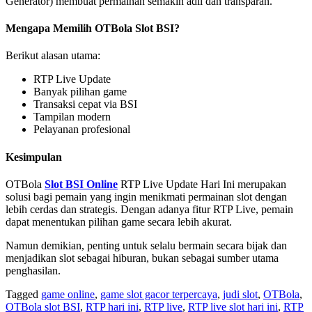
Generator) membuat permainan semakin adil dan transparan.
Mengapa Memilih OTBola Slot BSI?
Berikut alasan utama:
RTP Live Update
Banyak pilihan game
Transaksi cepat via BSI
Tampilan modern
Pelayanan profesional
Kesimpulan
OTBola
Slot BSI Online
RTP Live Update Hari Ini merupakan
solusi bagi pemain yang ingin menikmati permainan slot dengan
lebih cerdas dan strategis. Dengan adanya fitur RTP Live, pemain
dapat menentukan pilihan game secara lebih akurat.
Namun demikian, penting untuk selalu bermain secara bijak dan
menjadikan slot sebagai hiburan, bukan sebagai sumber utama
penghasilan.
Tagged
game online
,
game slot gacor terpercaya
,
judi slot
,
OTBola
,
OTBola slot BSI
,
RTP hari ini
,
RTP live
,
RTP live slot hari ini
,
RTP