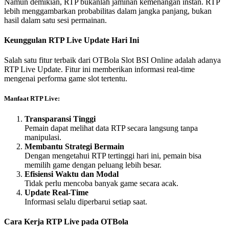
Namun demikian, RTP bukanlah jaminan kemenangan instan. RTP
lebih menggambarkan probabilitas dalam jangka panjang, bukan
hasil dalam satu sesi permainan.
Keunggulan RTP Live Update Hari Ini
Salah satu fitur terbaik dari OTBola Slot BSI Online adalah adanya
RTP Live Update. Fitur ini memberikan informasi real-time
mengenai performa game slot tertentu.
Manfaat RTP Live:
Transparansi Tinggi
Pemain dapat melihat data RTP secara langsung tanpa
manipulasi.
Membantu Strategi Bermain
Dengan mengetahui RTP tertinggi hari ini, pemain bisa
memilih game dengan peluang lebih besar.
Efisiensi Waktu dan Modal
Tidak perlu mencoba banyak game secara acak.
Update Real-Time
Informasi selalu diperbarui setiap saat.
Cara Kerja RTP Live pada OTBola