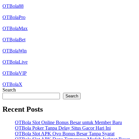
OTBola88
OTBolaPro
OTBolaMax
OTBolaBet
OTBolaWin
OTBolaLive
OTBolaVIP
OTBolaX
Search
Search
Recent Posts
OTBola Slot Online Bonus Besar untuk Member Baru
OTBola Poker Tanpa Delay Situs Gacor Hari Ini
OTBola Slot APK Ovo Bonus Besar Tanpa Syarat