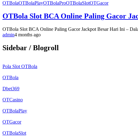
OTBola
OTBolaPlay
OTBolaPro
OTBolaSlot
OTGacor
OTBola Slot BCA Online Paling Gacor Jac
OTBola Slot BCA Online Paling Gacor Jackpot Besar Hari Ini – Dal
admin
4 months ago
Sidebar / Blogroll
Pola Slot OTBola
OTBola
Dbet369
OTCasino
OTBolaPlay
OTGacor
OTBolaSlot