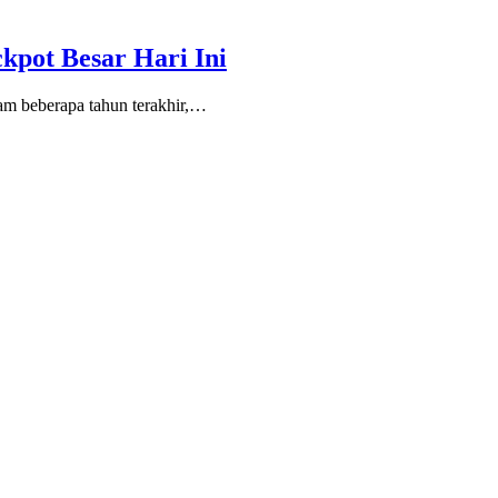
kpot Besar Hari Ini
am beberapa tahun terakhir,…