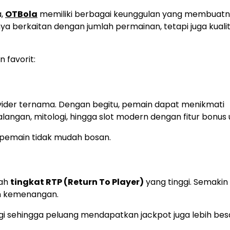
a,
OTBola
memiliki berbagai keunggulan yang membuat
anya berkaitan dengan jumlah permainan, tetapi juga kuali
 favorit:
vider ternama. Dengan begitu, pemain dapat menikmati
ngan, mitologi, hingga slot modern dengan fitur bonus u
t pemain tidak mudah bosan.
lah
tingkat RTP (Return To Player)
yang tinggi. Semakin 
n kemenangan.
ggi sehingga peluang mendapatkan jackpot juga lebih bes