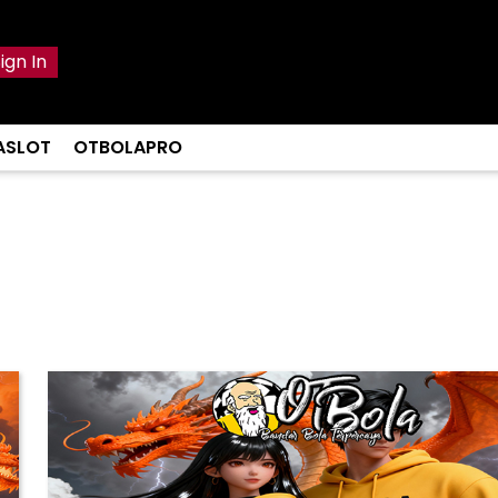
ign In
ASLOT
OTBOLAPRO