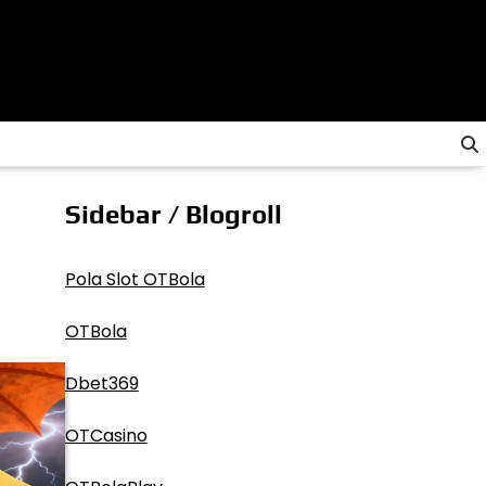
Sidebar / Blogroll
Pola Slot OTBola
OTBola
Dbet369
OTCasino