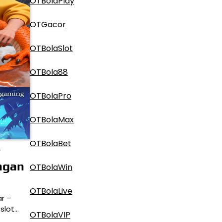
OTBolaPlay
OTGacor
OTBolaSlot
OTBola88
OTBolaPro
OTBolaMax
OTBolaBet
r
ngan
OTBolaWin
OTBolaLive
r –
slot…
OTBolaVIP