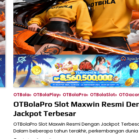
OTBola
OTBolaPlay
OTBolaPro
OTBolaSlot
OTGaco
OTBolaPro Slot Maxwin Resmi De
Jackpot Terbesar
OTBolaPro Slot Maxwin Resmi Dengan Jackpot Terbesa
Dalam beberapa tahun terakhir, perkembangan dunia 